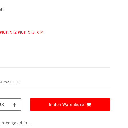
d:
lus, XT2 Plus, XT3, XT4
 abweichend
tk
In den Warenkorb
den geladen ...