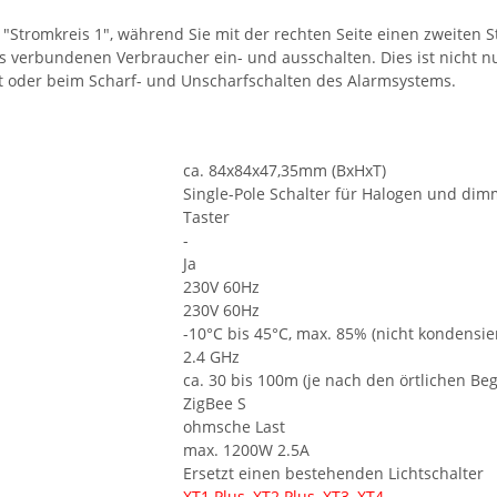
für "Stromkreis 1", während Sie mit der rechten Seite einen zweite
is verbundenen Verbraucher ein- und ausschalten. Dies ist nicht 
rt oder beim Scharf- und Unscharfschalten des Alarmsystems.
ca. 84x84x47,35mm (BxHxT)
Single-Pole Schalter für Halogen und di
Taster
-
Ja
230V 60Hz
230V 60Hz
-10°C bis 45°C, max. 85% (nicht kondensie
2.4 GHz
ca. 30 bis 100m (je nach den örtlichen Be
ZigBee S
ohmsche Last
max. 1200W 2.5A
Ersetzt einen bestehenden Lichtschalter
XT1 Plus, XT2 Plus, XT3, XT4