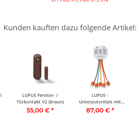
Kunden kauften dazu folgende Artikel:
i
LUPUS Fenster- /
LUPUS -
Türkontakt V2 (braun)
Unterputzrelais mit
Stromzähler V3
55,00 €
*
87,00 €
*