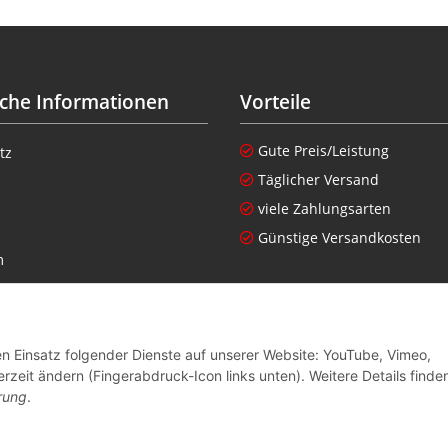
iche Informationen
Vorteile
Gute Preis/Leistung
tz
Täglicher Versand
viele Zahlungsarten
Günstige Versandkosten
m
setzhinweise
nen zur Altgeräteverordnung
den Einsatz folgender Dienste auf unserer Website: YouTube, Vimeo,
recht
rzeit ändern (Fingerabdruck-Icon links unten). Weitere Details finde
rung
.