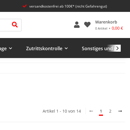
versandkostenfrei ab 100€* (nicht Gefahrengut)
Warenkorb
0,00 €
0 Artikel ⚬
age
Zutrittskontrolle
Sonstiges und prakti
Artikel 1 - 10 von 14
1
2