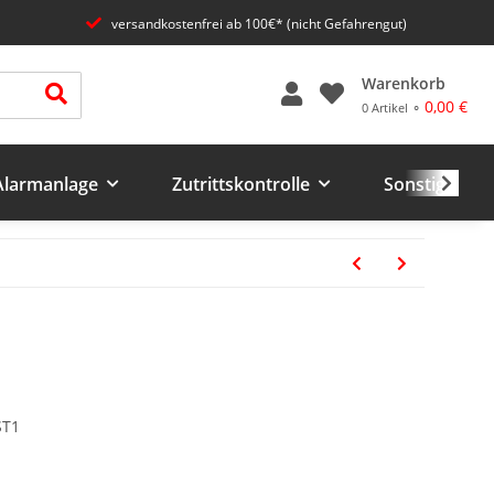
versandkostenfrei ab 100€* (nicht Gefahrengut)
Warenkorb
0,00 €
0 Artikel ⚬
 Alarmanlage
Zutrittskontrolle
Sonstiges un
D
ST1