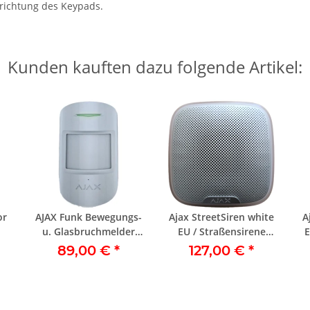
rrichtung des Keypads.
Kunden kauften dazu folgende Artikel:
or
AJAX Funk Bewegungs-
Ajax StreetSiren white
A
u. Glasbruchmelder
EU / Straßensirene
E
CombiProtect white
weiß
89,00 €
*
127,00 €
*