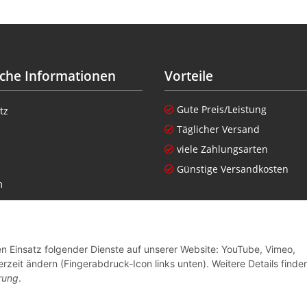
iche Informationen
Vorteile
Gute Preis/Leistung
tz
Täglicher Versand
viele Zahlungsarten
Günstige Versandkosten
m
setzhinweise
nen zur Altgeräteverordnung
den Einsatz folgender Dienste auf unserer Website: YouTube, Vimeo,
recht
rzeit ändern (Fingerabdruck-Icon links unten). Weitere Details finde
rung
.