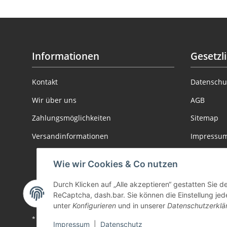
Informationen
Gesetzl
Kontakt
Datenschu
Wir über uns
AGB
Zahlungsmöglichkeiten
Sitemap
Versandinformationen
Impressu
Batteriege
Wie wir Cookies & Co nutzen
Informatio
Durch Klicken auf „Alle akzeptieren“ gestatten Sie 
Widerrufs
ReCaptcha, dash.bar. Sie können die Einstellung jede
unter
Konfigurieren
und in unserer
Datenschutzerklä
* Alle Preise inkl. gesetzlicher USt., zzgl.
Versand
Impressum
|
Datenschutz