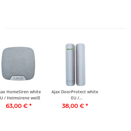
jax HomeSiren white
Ajax DoorProtect white
U / Heimsirene weiß
EU /
Türöffnungsmelder
63,00 €
*
38,00 €
*
weiß