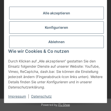
Vorteile
Alle akzeptieren
Gute Preis/Leistung
Konfigurieren
Täglicher Versand
viele Zahlungsarten
Ablehnen
Günstige Versandkosten
Zahlungsarten
Wie wir Cookies & Co nutzen
Durch Klicken auf „Alle akzeptieren“ gestatten Sie den
Einsatz folgender Dienste auf unserer Website: YouTube,
Vimeo, ReCaptcha, dash.bar. Sie können die Einstellung
jederzeit ändern (Fingerabdruck-Icon links unten). Weitere
Details finden Sie unter
Konfigurieren
und in unserer
Datenschutzerklärung
.
* Alle Preise inkl. gesetzlicher USt., zzgl.
Versand
Impressum
|
Datenschutz
Powered by
JTL-Shop