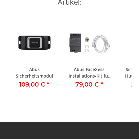
Artikel:
h
Abus
Abus FaceXess
Schalt
Sicherheitsmodul
Installations-Kit für
Hutsch
Video-
4,5 A 
109,00 €
*
79,00 €
*
22
Türsprechanlage
TVHS30000