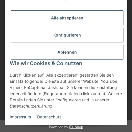
Vorteile
Alle akzeptieren
Gute Preis/Leistung
Konfigurieren
Täglicher Versand
viele Zahlungsarten
Ablehnen
Günstige Versandkosten
Zahlungsarten
Wie wir Cookies & Co nutzen
Durch Klicken auf „Alle akzeptieren“ gestatten Sie den
Einsatz folgender Dienste auf unserer Website: YouTube,
Vimeo, ReCaptcha, dash.bar. Sie können die Einstellung
jederzeit ändern (Fingerabdruck-Icon links unten). Weitere
Details finden Sie unter
Konfigurieren
und in unserer
Datenschutzerklärung
.
* Alle Preise inkl. gesetzlicher USt., zzgl.
Versand
Impressum
|
Datenschutz
Powered by
JTL-Shop