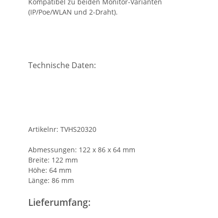
Kompatibel zu beiden Monitor-Varianten
(IP/Poe/WLAN und 2-Draht).
Technische Daten:
Artikelnr:
TVHS20320
Abmessungen:
122 x 86 x 64 mm
Breite:
122 mm
Höhe:
64 mm
Länge:
86 mm
Lieferumfang: