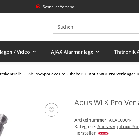
Schneller Versand
agen / Video
AJAX Alarmanlage
Thitronik
ttskontrolle
Abus wAppLoxx Pro Zubehör
Abus WLX Pro Verlängeru
Abus WLX Pro Ver
Artikelnummer:
ACAC00044
Kategorie:
Abus wAppLoxx Pro
Hersteller: