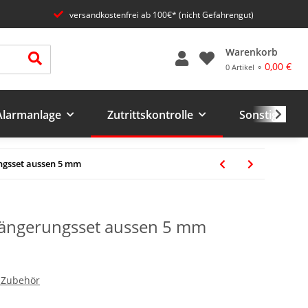
versandkostenfrei ab 100€* (nicht Gefahrengut)
Warenkorb
0,00 €
0 Artikel ⚬
 Alarmanlage
Zutrittskontrolle
Sonstiges un
ngsset aussen 5 mm
längerungsset aussen 5 mm
 Zubehör