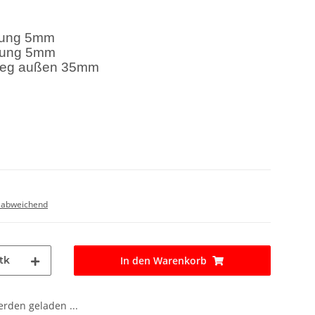
rung 5mm
rung 5mm
steg außen 35mm
 abweichend
tk
In den Warenkorb
den geladen ...