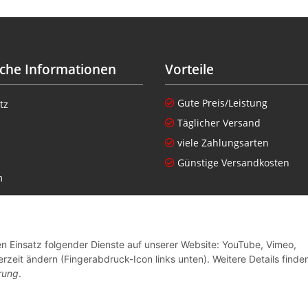
iche Informationen
Vorteile
Gute Preis/Leistung
tz
Täglicher Versand
viele Zahlungsarten
Günstige Versandkosten
m
setzhinweise
nen zur Altgeräteverordnung
den Einsatz folgender Dienste auf unserer Website: YouTube, Vimeo,
recht
rzeit ändern (Fingerabdruck-Icon links unten). Weitere Details finde
rung
.