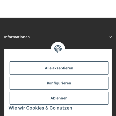
Informationen
Gesetzliche Informationen
Vorteile
Alle akzeptieren
Gute Preis/Leistung
Konfigurieren
Täglicher Versand
viele Zahlungsarten
Ablehnen
Günstige Versandkosten
Zahlungsarten
Wie wir Cookies & Co nutzen