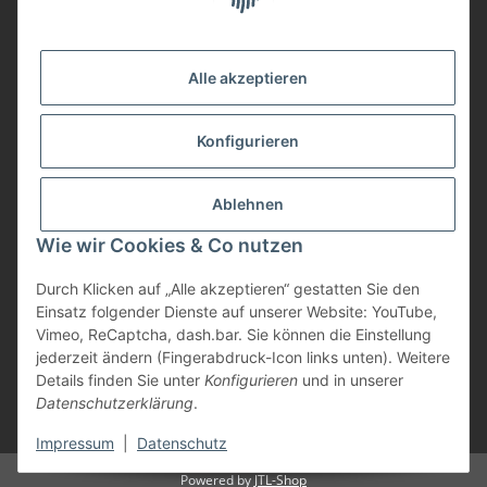
Gesetzliche Informationen
Vorteile
Alle akzeptieren
Gute Preis/Leistung
Konfigurieren
Täglicher Versand
viele Zahlungsarten
Ablehnen
Günstige Versandkosten
Zahlungsarten
Wie wir Cookies & Co nutzen
Durch Klicken auf „Alle akzeptieren“ gestatten Sie den
Einsatz folgender Dienste auf unserer Website: YouTube,
Vimeo, ReCaptcha, dash.bar. Sie können die Einstellung
jederzeit ändern (Fingerabdruck-Icon links unten). Weitere
Details finden Sie unter
Konfigurieren
und in unserer
Datenschutzerklärung
.
* Alle Preise inkl. gesetzlicher USt., zzgl.
Versand
Impressum
|
Datenschutz
Powered by
JTL-Shop