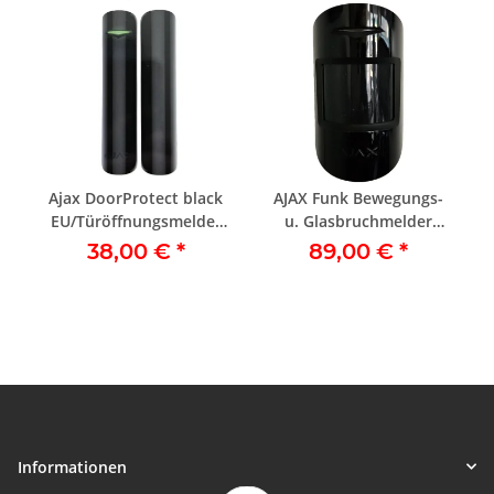
Ajax DoorProtect black
AJAX Funk Bewegungs-
EU/Türöffnungsmelder
u. Glasbruchmelder
schwarz
CombiProtect
38,00 €
*
89,00 €
*
Informationen