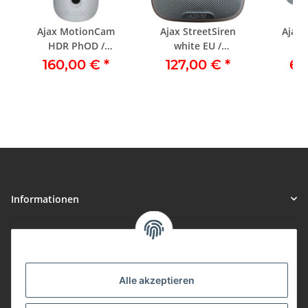
Ajax MotionCam
Ajax StreetSiren
Ajax
HDR PhOD /
white EU /
wh
Bewegungskamera
Straßensirene weiß
Heims
160,00 €
*
127,00 €
*
63
weiss
Informationen
Gesetzliche Informationen
Vorteile
Alle akzeptieren
Gute Preis/Leistung