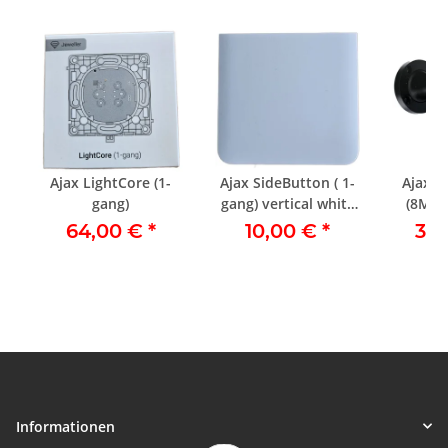
Ajax LightCore (1-
Ajax SideButton ( 1-
Ajax B
gang)
gang) vertical white
(8Mp/
(Cover)
64,00 €
*
10,00 €
*
36
Informationen