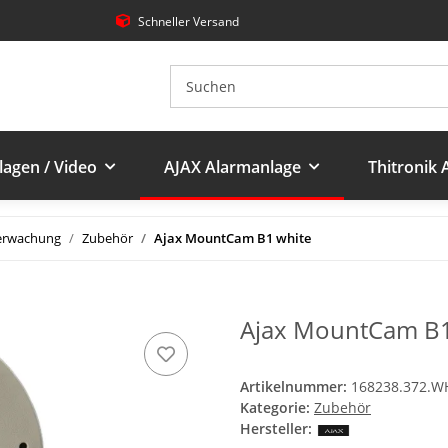
Schneller Versand
agen / Video
AJAX Alarmanlage
Thitronik
erwachung
Zubehör
Ajax MountCam B1 white
Ajax MountCam B1
Artikelnummer:
168238.372.W
Kategorie:
Zubehör
Hersteller: