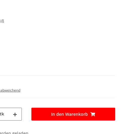
iß
 abweichend
tk
In den Warenkorb
den geladen ...