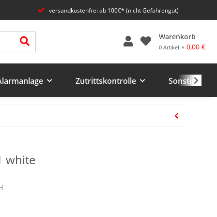
versandkostenfrei ab 100€* (nicht Gefahrengut)
Warenkorb
0,00 €
0 Artikel ⚬
 Alarmanlage
Zutrittskontrolle
Sonstiges un
 white
H