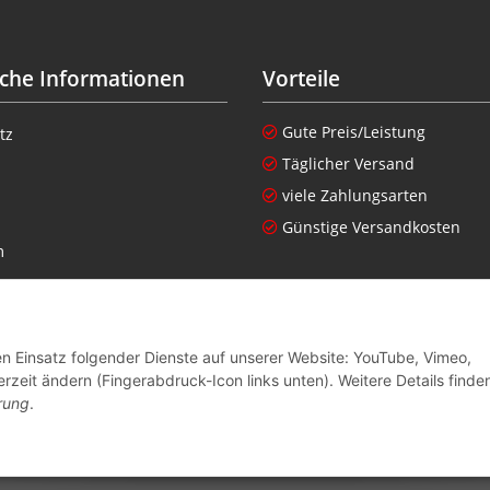
iche Informationen
Vorteile
Gute Preis/Leistung
tz
Täglicher Versand
viele Zahlungsarten
Günstige Versandkosten
m
setzhinweise
nen zur Altgeräteverordnung
den Einsatz folgender Dienste auf unserer Website: YouTube, Vimeo,
recht
rzeit ändern (Fingerabdruck-Icon links unten). Weitere Details finde
rung
.