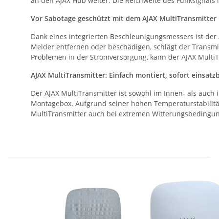
an den AJAX Hub weiter. Die Reichweite des Funksignals l
Vor Sabotage geschützt mit dem AJAX MultiTransmitter
Dank eines integrierten Beschleunigungsmessers ist der
Melder entfernen oder beschädigen, schlägt der Transmi
Problemen in der Stromversorgung, kann der AJAX Multi
AJAX MultiTransmitter: Einfach montiert, sofort einsatzb
Der AJAX MultiTransmitter ist sowohl im Innen- als auc
Montagebox. Aufgrund seiner hohen Temperaturstabilität v
MultiTransmitter auch bei extremen Witterungsbedingun