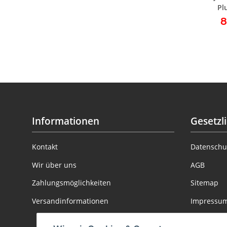
Pl
Beweg
8
Informationen
Gesetzl
Kontakt
Datenschu
Wir über uns
AGB
Zahlungsmöglichkeiten
Sitemap
Versandinformationen
Impressu
Batteriege