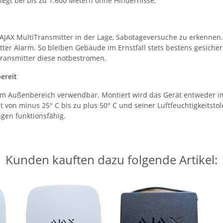
iegt bei bis zu 1.600 Metern ohne Hindernisse.
 AJAX MultiTransmitter in der Lage, Sabotageversuche zu erkennen
tter Alarm. So bleiben Gebäude im Ernstfall stets bestens gesich
Transmitter diese notbestromen.
ereit
h im Außenbereich verwendbar. Montiert wird das Gerät entweder i
on minus 25° C bis zu plus 50° C und seiner Luftfeuchtigkeitstole
gen funktionsfähig.
Kunden kauften dazu folgende Artikel: