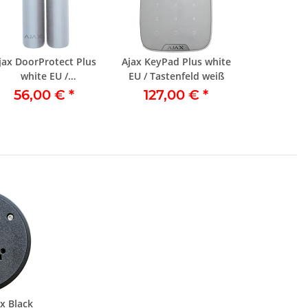
jax DoorProtect Plus
Ajax KeyPad Plus white
white EU /
EU / Tastenfeld weiß
Türöffnungsmelder
56,00 €
*
127,00 €
*
weiß
x Black