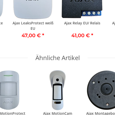
te
Ajax LeaksProtect weiß
Ajax Relay EU/ Relais
A
EU
47,00 €
*
41,00 €
*
Ähnliche Artikel
 MotionProtect
Ajax MotionCam
Ajax Montagebo