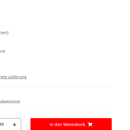
iert)
use
reie Lieferung
 abweichend
tk
In den Warenkorb