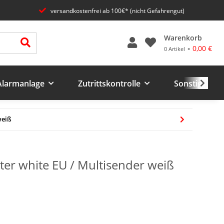
versandkostenfrei ab 100€* (nicht Gefahrengut)
Warenkorb
0,00 €
0 Artikel ⚬
 Alarmanlage
Zutrittskontrolle
Sonstiges un
weiß
ter white EU / Multisender weiß