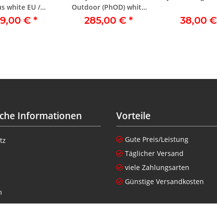
us white EU /
Outdoor (PhOD) white
ungsschutz weiß
EU / Bewegungskamera
9,00 €
*
285,00 €
*
38,00 
draußen, weiß
iche Informationen
Vorteile
Gute Preis/Leistung
tz
Täglicher Versand
viele Zahlungsarten
Günstige Versandkosten
m
setzhinweise