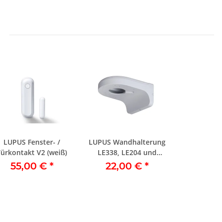
LUPUS Fenster- /
LUPUS Wandhalterung
Türkontakt V2 (weiß)
LE338, LE204 und
LE224
55,00 €
*
22,00 €
*