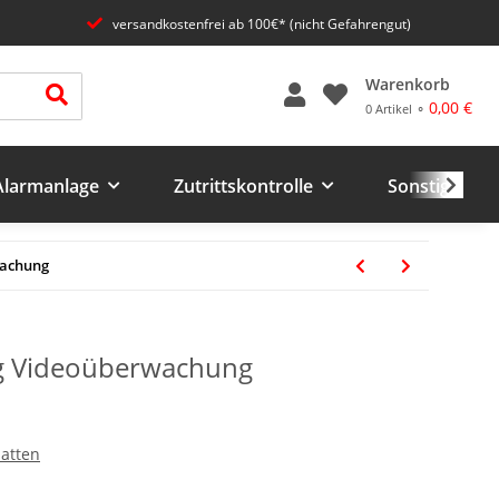
versandkostenfrei ab 100€* (nicht Gefahrengut)
Warenkorb
0,00 €
0 Artikel ⚬
 Alarmanlage
Zutrittskontrolle
Sonstiges un
wachung
ng Videoüberwachung
latten