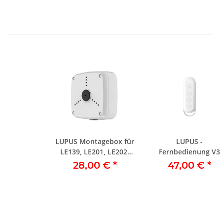
LUPUS Montagebox für
LUPUS -
LE139, LE201, LE202,
Fernbedienung V3
LE221, LE232
28,00 €
*
47,00 €
*