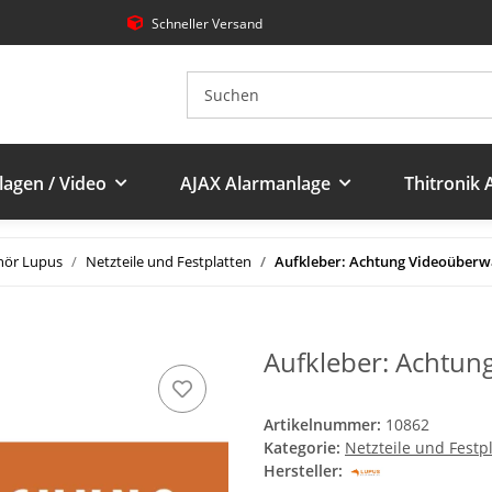
Schneller Versand
agen / Video
AJAX Alarmanlage
Thitronik
hör Lupus
Netzteile und Festplatten
Aufkleber: Achtung Videoüber
Aufkleber: Achtu
Artikelnummer:
10862
Kategorie:
Netzteile und Festp
Hersteller: