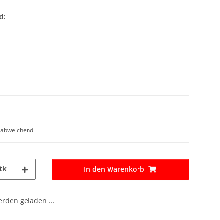
d:
 abweichend
tk
In den Warenkorb
den geladen ...