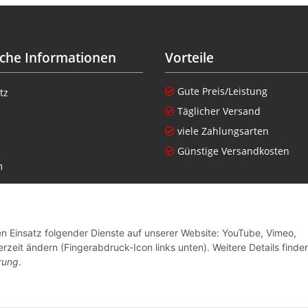
iche Informationen
Vorteile
Gute Preis/Leistung
tz
Täglicher Versand
viele Zahlungsarten
Günstige Versandkosten
m
setzhinweise
nen zur Altgeräteverordnung
den Einsatz folgender Dienste auf unserer Website: YouTube, Vimeo,
recht
rzeit ändern (Fingerabdruck-Icon links unten). Weitere Details finde
rung
.