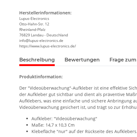
Herstellerinformationen:
Lupus-Electronics
Otto-Hahn-Str. 12
Rheinland-Pfalz
76829 Landau - Deutschland
info@lupus-electronics.de
https://www.lupus-electronics.de/
Beschreibung
Bewertungen
Frage zum 
Produktinformation:
Der "Videoüberwachung"-Aufkleber ist eine effektive S
der Aufkleber gut sichtbar und dient als präventive Maß
Aufklebers, was eine einfache und sichere Anbringung auf
Videoüberwachung gesichert ist, und trägt so zur Erhöhun
Aufkleber: "Videoüberwachung"
Maße: 14,7 x 10,3 Cm
Klebefläche "nur" auf der Rückseite des Aufklebers