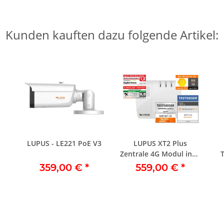
Kunden kauften dazu folgende Artikel:
LUPUS - LE221 PoE V3
LUPUS XT2 Plus
Zentrale 4G Modul inkl.
RGB-Lampe inkl.
359,00 €
*
559,00 €
*
Support