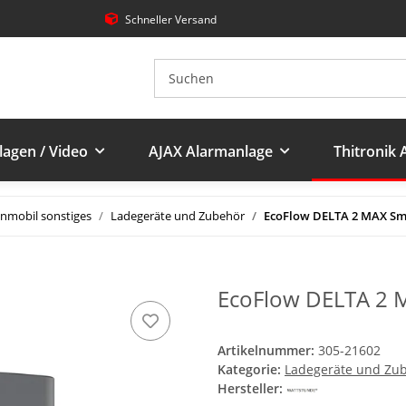
Schneller Versand
agen / Video
AJAX Alarmanlage
Thitronik
mobil sonstiges
Ladegeräte und Zubehör
EcoFlow DELTA 2 MAX Sma
EcoFlow DELTA 2 M
Artikelnummer:
305-21602
Kategorie:
Ladegeräte und Zu
Hersteller: