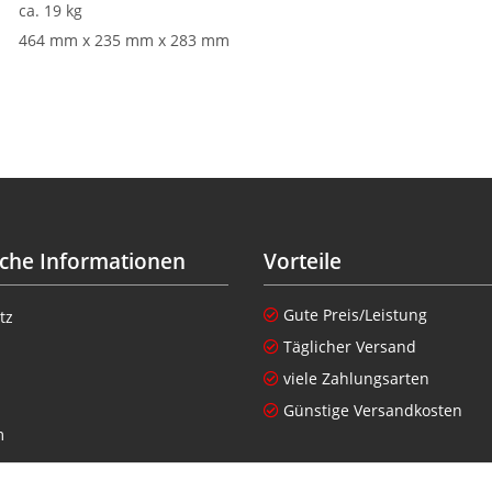
ca. 19 kg
464 mm x 235 mm x 283 mm
iche Informationen
Vorteile
Gute Preis/Leistung
tz
Täglicher Versand
viele Zahlungsarten
Günstige Versandkosten
m
setzhinweise