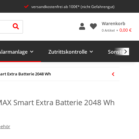
versandkostenfrei ab 100€* (nicht Gefahrengut)
Warenkorb
0,00 €
0 Artikel ⚬
 Alarmanlage
Zutrittskontrolle
Sonstiges un
rt Extra Batterie 2048 Wh
AX Smart Extra Batterie 2048 Wh
behör