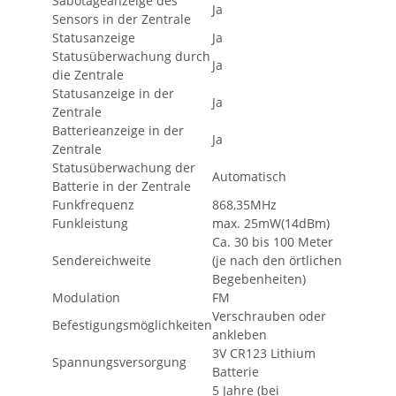
Sabotageanzeige des
Ja
Sensors in der Zentrale
Statusanzeige
Ja
Statusüberwachung durch
Ja
die Zentrale
Statusanzeige in der
Ja
Zentrale
Batterieanzeige in der
Ja
Zentrale
Statusüberwachung der
Automatisch
Batterie in der Zentrale
Funkfrequenz
868,35MHz
Funkleistung
max. 25mW(14dBm)
Ca. 30 bis 100 Meter
Sendereichweite
(je nach den örtlichen
Begebenheiten)
Modulation
FM
Verschrauben oder
Befestigungsmöglichkeiten
ankleben
3V CR123 Lithium
Spannungsversorgung
Batterie
5 Jahre (bei