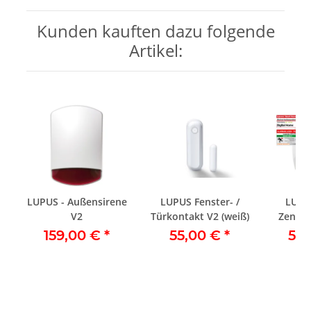
Kunden kauften dazu folgende
Artikel:
LUPUS - Außensirene
LUPUS Fenster- /
LUPU
V2
Türkontakt V2 (weiß)
Zentra
inkl. RG
159,00 €
*
55,00 €
*
55
S