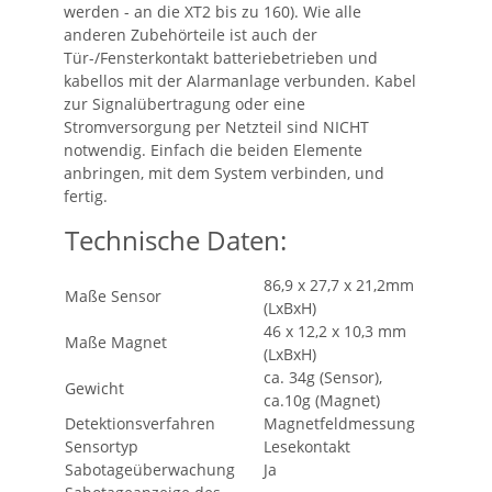
werden - an die XT2 bis zu 160). Wie alle
anderen Zubehörteile ist auch der
Tür-/Fensterkontakt batteriebetrieben und
kabellos mit der Alarmanlage verbunden. Kabel
zur Signalübertragung oder eine
Stromversorgung per Netzteil sind NICHT
notwendig. Einfach die beiden Elemente
anbringen, mit dem System verbinden, und
fertig.
Technische Daten:
86,9 x 27,7 x 21,2mm
Maße Sensor
(LxBxH)
46 x 12,2 x 10,3 mm
Maße Magnet
(LxBxH)
ca. 34g (Sensor),
Gewicht
ca.10g (Magnet)
Detektionsverfahren
Magnetfeldmessung
Sensortyp
Lesekontakt
Sabotageüberwachung
Ja