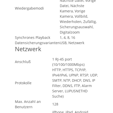
Nächste Datei, Vorige
Datei, Nächste
Wiedergabemodi
Kamera, Vorige
Kamera, Vollbild,
Wiederholen, Zufällig,
Sicherungsauswahl,
Digitalzoom
Synchrones Playback
1, 4, 8, 16
Datensicherungsvarianten
USB, Netzwerk
Netzwerk
1 RJ-45 port
Anschluß
(10/100/1000Mbps)
HTTP, HTTPS, TCP/IP,
IPv4/IPv6, UPNP, RTSP, UDP,
SMTP, NTP, DHCP, DNS, IP
Protokolle
Filter, DDNS, FTP, Alarm
Server, LUPUSNETHD
Suche)
Max. Anzahl an
128
Benutzern
iPhone, iPad, Android