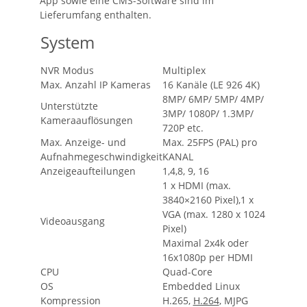
App sowie eine CMS-Software sind im
Lieferumfang enthalten.
System
NVR Modus
Multiplex
Max. Anzahl IP Kameras
16 Kanäle (LE 926 4K)
8MP/ 6MP/ 5MP/ 4MP/
Unterstützte
3MP/ 1080P/ 1.3MP/
Kameraauflösungen
720P etc.
Max. Anzeige- und
Max. 25FPS (PAL) pro
Aufnahmegeschwindigkeit
KANAL
Anzeigeaufteilungen
1,4,8, 9, 16
1 x HDMI (max.
3840×2160 Pixel),1 x
VGA (max. 1280 x 1024
Videoausgang
Pixel)
Maximal 2x4k oder
16x1080p per HDMI
CPU
Quad-Core
OS
Embedded Linux
Kompression
H.265,
H.264
, MJPG