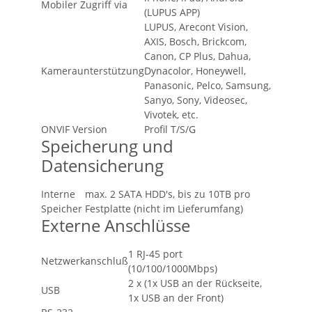
Mobiler Zugriff via
(LUPUS APP)
LUPUS, Arecont Vision,
AXIS, Bosch, Brickcom,
Canon, CP Plus, Dahua,
Kameraunterstützung
Dynacolor, Honeywell,
Panasonic, Pelco, Samsung,
Sanyo, Sony, Videosec,
Vivotek, etc.
ONVIF Version
Profil T/S/G
Speicherung und
Datensicherung
Interne
max. 2 SATA HDD's, bis zu 10TB pro
Speicher
Festplatte (nicht im Lieferumfang)
Externe Anschlüsse
1 RJ-45 port
Netzwerkanschluß
(10/100/1000Mbps)
2 x (1x USB an der Rückseite,
USB
1x USB an der Front)