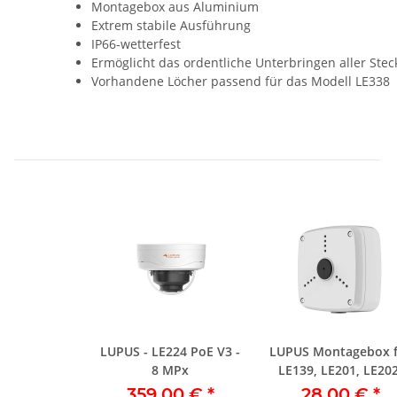
Montagebox aus Aluminium
Extrem stabile Ausführung
IP66-wetterfest
Ermöglicht das ordentliche Unterbringen aller St
Vorhandene Löcher passend für das Modell LE338
LUPUS - LE224 PoE V3 -
LUPUS Montagebox f
8 MPx
LE139, LE201, LE202
LE221, LE232
359,00 €
*
28,00 €
*