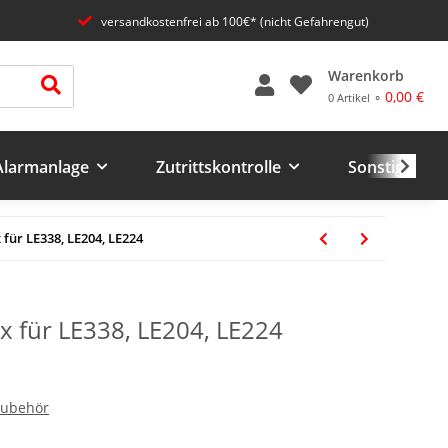
versandkostenfrei ab 100€* (nicht Gefahrengut)
Warenkorb
0,00 €
0 Artikel ⚬
 Alarmanlage
Zutrittskontrolle
Sonstiges un
ür LE338, LE204, LE224
 für LE338, LE204, LE224
Zubehör