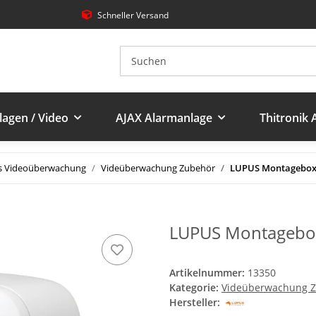
Schneller Versand
agen / Video
AJAX Alarmanlage
Thitronik
s Videoüberwachung
Videüberwachung Zubehör
LUPUS Montagebox f
LUPUS Montagebox
Artikelnummer:
13350
Kategorie:
Videüberwachung 
Hersteller: