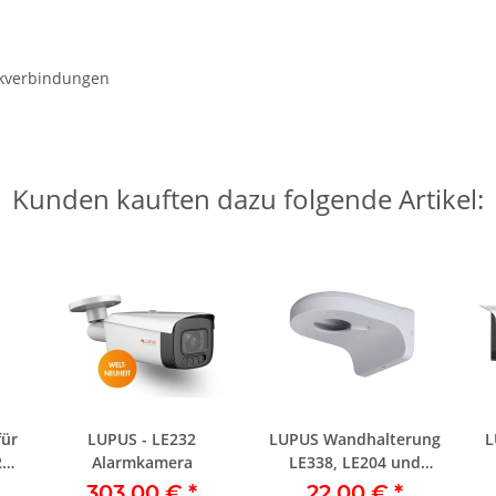
eckverbindungen
Kunden kauften dazu folgende Artikel:
ür
LUPUS - LE232
LUPUS Wandhalterung
,
Alarmkamera
LE338, LE204 und
LE224
303,00 €
*
22,00 €
*