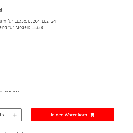
d:
m für LE338, LE204, LE2´24
nd für Modell: LE338
 abweichend
tk
In den Warenkorb