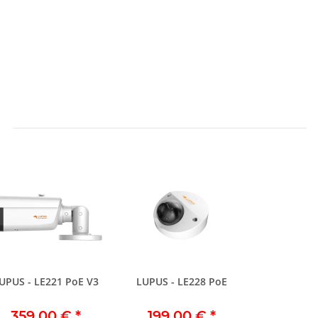
LUPUS - LE221 PoE V3
LUPUS - LE228 PoE
359,00 €
*
199,00 €
*