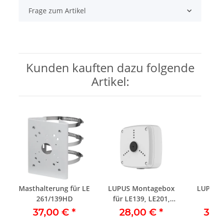
Frage zum Artikel
Kunden kauften dazu folgende
Artikel:
Masthalterung für LE
LUPUS Montagebox
LUPUS 
r
261/139HD
für LE139, LE201,
V3
LE202, LE221, LE232
37,00 €
*
28,00 €
*
35