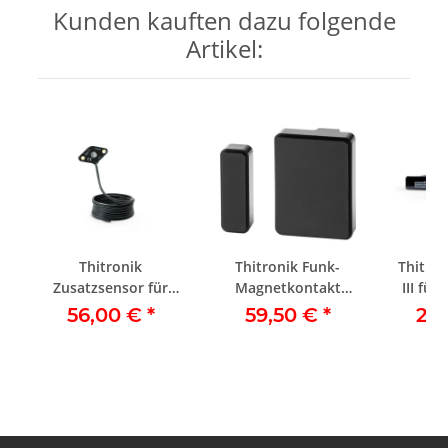
Kunden kauften dazu folgende
Artikel:
Thitronik
Thitronik Funk-
Thitron
r
Zusatzsensor für
Magnetkontakt
III für
G.A.S.-pro III
868MHz schwarz
Betä
56,00 €
*
59,50 €
*
23