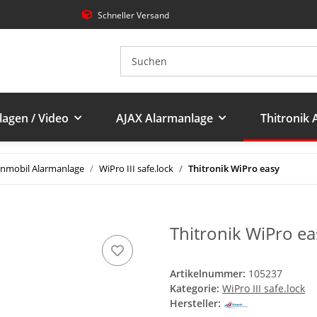
Schneller Versand
agen / Video
AJAX Alarmanlage
Thitronik
mobil Alarmanlage
WiPro III safe.lock
Thitronik WiPro easy
Thitronik WiPro ea
Artikelnummer:
105237
Kategorie:
WiPro III safe.lock
Hersteller: