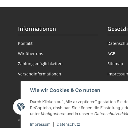
Informationen
Gesetzl
Kontakt
Datenschu
Wir über uns
AGB
Zahlungsmöglichkeiten
Sitemap
Versandinformationen
Impressu
Batteriege
Wie wir Cookies & Co nutzen
Informatio
Durch Klicken auf „Alle akzeptieren“ gestatten Sie 
Widerrufs
ReCaptcha, dash.bar. Sie können die Einstellung jede
unter
Konfigurieren
und in unserer
Datenschutzerklä
* Alle Preise inkl. gesetzlicher USt., zzgl.
Versand
Impressum
|
Datenschutz