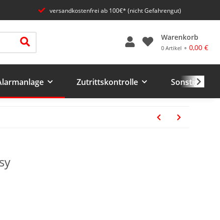
versandkostenfrei ab 100€* (nicht Gefahrengut)
Warenkorb
0,00 €
0 Artikel ⚬
 Alarmanlage
Zutrittskontrolle
Sonstiges un
sy