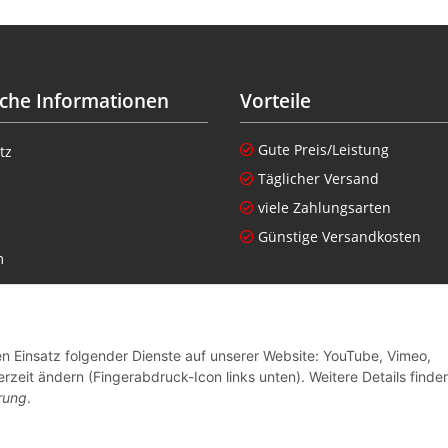
iche Informationen
Vorteile
Gute Preis/Leistung
tz
Täglicher Versand
viele Zahlungsarten
Günstige Versandkosten
m
setzhinweise
nen zur Altgeräteverordnung
den Einsatz folgender Dienste auf unserer Website: YouTube, Vimeo,
recht
rzeit ändern (Fingerabdruck-Icon links unten). Weitere Details finde
rung
.