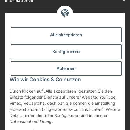
Informationen
Gesetzliche Informationen
Vorteile
Alle akzeptieren
Gute Preis/Leistung
Konfigurieren
Täglicher Versand
viele Zahlungsarten
Ablehnen
Günstige Versandkosten
Zahlungsarten
Wie wir Cookies & Co nutzen
Durch Klicken auf „Alle akzeptieren“ gestatten Sie den
Einsatz folgender Dienste auf unserer Website: YouTube,
Vimeo, ReCaptcha, dash.bar. Sie können die Einstellung
jederzeit ändern (Fingerabdruck-Icon links unten). Weitere
Details finden Sie unter
Konfigurieren
und in unserer
Datenschutzerklärung
.
* Alle Preise inkl. gesetzlicher USt., zzgl.
Versand