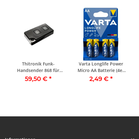
Thitronik Funk-
Varta Longlife Power
Handsender 868 für
Micro AA Batterie (4er
WiPro III safe.lock, WiPro
Blister)
59,50 €
*
2,49 €
*
III