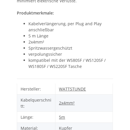
minimiert elektrische Verluste.
Produktmerkmale:
Kabelverlängerung, per Plug and Play
anschließbar
5 m Länge
2x4mm²
Spritzwassergeschützt
verpolungssicher
kompatibel mit der WS80SF / WS120SF /
WS180SF / WS220SF Tasche
Hersteller:
WATTSTUNDE
Kabelquerschni
2x4mm²
tt:
Länge:
5m
Material:
Kupfer