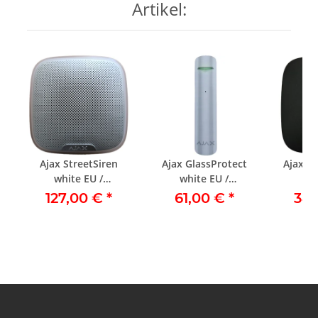
Artikel:
Ajax StreetSiren
Ajax GlassProtect
Ajax Hu
white EU /
white EU /
sc
Straßensirene weiß
Glasbruchmelder
127,00 €
*
61,00 €
*
34
weiß