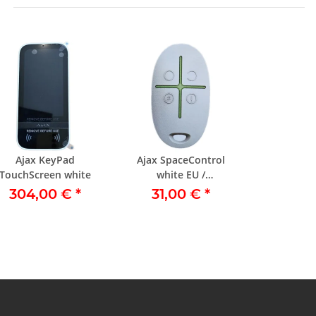
Ajax KeyPad
Ajax SpaceControl
TouchScreen white
white EU /
Raumkontrolle weiß
304,00 €
*
31,00 €
*