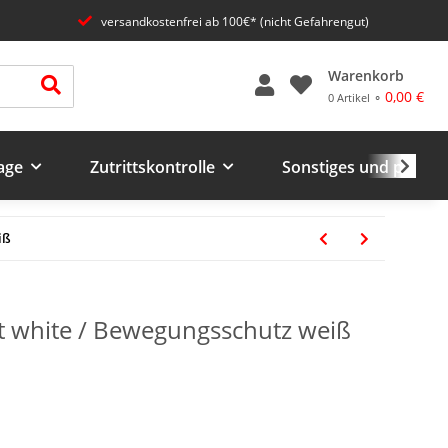
versandkostenfrei ab 100€* (nicht Gefahrengut)
Warenkorb
0,00 €
0 Artikel ⚬
age
Zutrittskontrolle
Sonstiges und prakti
iß
t white / Bewegungsschutz weiß