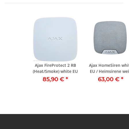
Ajax FireProtect 2 RB
Ajax HomeSiren whi
(Heat/Smoke) white EU
EU / Heimsirene we
85,90 €
*
63,00 €
*