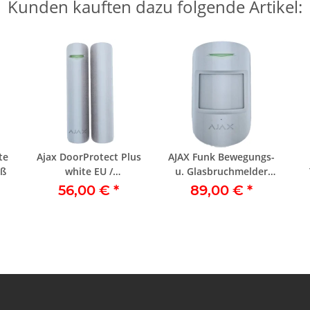
Kunden kauften dazu folgende Artikel:
te
Ajax DoorProtect Plus
AJAX Funk Bewegungs-
iß
white EU /
u. Glasbruchmelder
Türöffnungsmelder
CombiProtect white
56,00 €
*
89,00 €
*
weiß