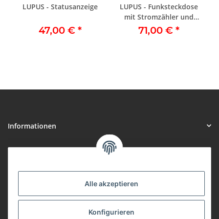
LUPUS - Statusanzeige
LUPUS - Funksteckdose
mit Stromzähler und
ZigBee Repeater
47,00 €
*
71,00 €
*
Informationen
Gesetzliche Informationen
Vorteile
Alle akzeptieren
Gute Preis/Leistung
Konfigurieren
Täglicher Versand