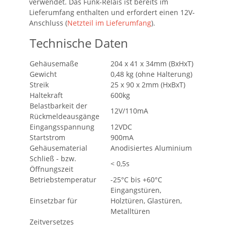
verwendet. Das Funk-Relais ist bereits im
Lieferumfang enthalten und erfordert einen 12V-
Anschluss (
Netzteil im Lieferumfang
).
Technische Daten
Gehäusemaße
204 x 41 x 34mm (BxHxT)
Gewicht
0,48 kg (ohne Halterung)
Streik
25 x 90 x 2mm (HxBxT)
Haltekraft
600kg
Belastbarkeit der
12V/110mA
Rückmeldeausgänge
Eingangsspannung
12VDC
Startstrom
900mA
Gehäusematerial
Anodisiertes Aluminium
Schließ - bzw.
< 0,5s
Öffnungszeit
Betriebstemperatur
-25°C bis +60°C
Eingangstüren,
Einsetzbar für
Holztüren, Glastüren,
Metalltüren
Zeitversetzes