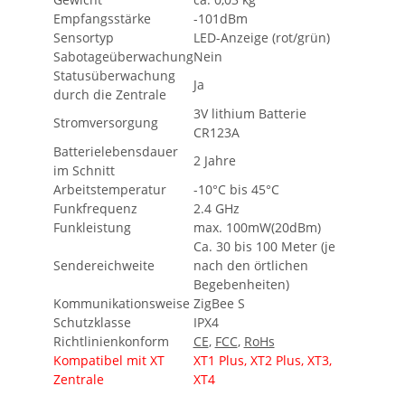
Empfangsstärke
-101dBm
Sensortyp
LED-Anzeige (rot/grün)
Sabotageüberwachung
Nein
Statusüberwachung
Ja
durch die Zentrale
3V lithium Batterie
Stromversorgung
CR123A
Batterielebensdauer
2 Jahre
im Schnitt
Arbeitstemperatur
-10°C bis 45°C
Funkfrequenz
2.4 GHz
Funkleistung
max. 100mW(20dBm)
Ca. 30 bis 100 Meter (je
Sendereichweite
nach den örtlichen
Begebenheiten)
Kommunikationsweise
ZigBee S
Schutzklasse
IPX4
Richtlinienkonform
CE
,
FCC
,
RoHs
Kompatibel mit XT
XT1 Plus, XT2 Plus, XT3,
Zentrale
XT4