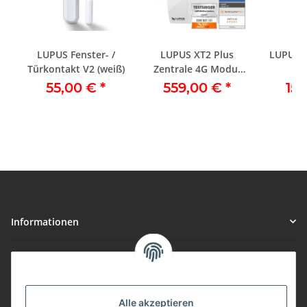
LUPUS Fenster- /
LUPUS XT2 Plus
LUPUS -
Türkontakt V2 (weiß)
Zentrale 4G Modul
inkl. RGB-Lampe inkl.
55,00 €
*
559,00 €
*
15
Support
Informationen
Gesetzliche Informationen
Vorteile
Alle akzeptieren