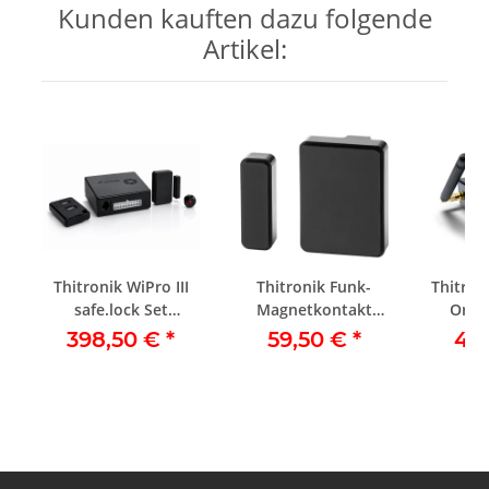
Kunden kauften dazu folgende
Artikel:
Thitronik WiPro III
Thitronik Funk-
Thitron
safe.lock Set
Magnetkontakt
Ortu
Ducato/Boxer/Jumper
868MHz schwarz
2
398,50 €
*
59,50 €
*
41