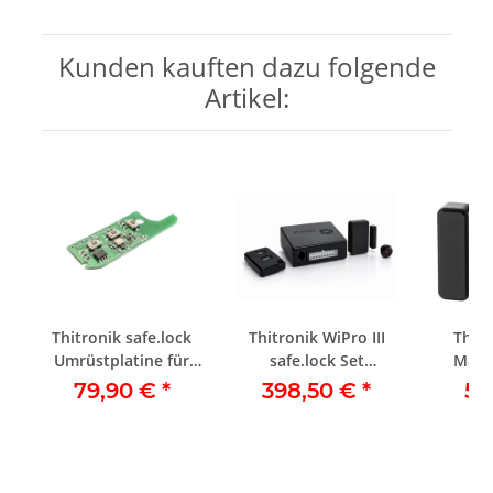
Kunden kauften dazu folgende
Artikel:
t
Thitronik safe.lock
Thitronik WiPro III
Thitr
Umrüstplatine für
safe.lock Set
Magn
Ducato Schlüssel
Ducato/Boxer/Jumper
868M
79,90 €
*
398,50 €
*
59